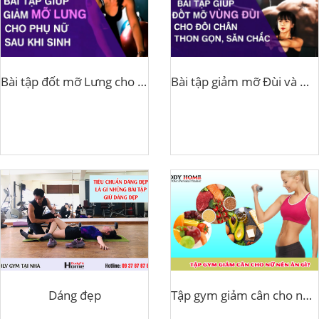
Bài tập đốt mỡ Lưng cho phụ nữ sau sinh
Bài tập giảm mỡ Đùi và Mông, giúp Đùi và Mông thon gọn săn chắc
Dáng đẹp
Tập gym giảm cân cho nữ nên ăn gì?