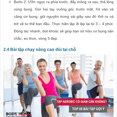
Bước 2: Ưỡn ngực ra phía trước, đẩy mông ra sau, thả lỏng
vùng bụng. Giơ hai tay vuông góc trước mặt, hít vào và
căng cơ bụng, giữ nguyên trong vài giây sau đó thở ra và
trở về tư thế ban đầu. Thực hiện lặp đi lặp lại từ 3 – 4 phút.
Động tác nhanh, dứt khoác sẽ giúp bạn sở hữu cơ bụng săn
chắc, eo thon, vòng 3 đẹp.
2.4 Bài tập chạy nâng cao đùi tại chỗ