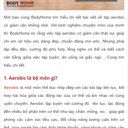
Mời bạn cùng BodyHome tìm hiểu chi tiết bài viết về tập aerobic
có giảm cân không nhé. Với kinh nghiệm chuyên môn của mình
thì BodyHome tin rằng việc tập aerobic có giảm cân thật sự, giúp
chị em sở hữu vóc dáng đẹp, chuẩn đáng mơ ước. Nhưng phải
tập đều đặn, cường độ phù hợp, lắng nghe cơ thể và biết cách
cân bằng giữa việc tập luyện, ăn uống và giấc ngủ… Cùng tìm
hiểu chi tiết.
1. Aerobic là bộ môn gì?
Aerobic
là một môn thể dục nhịp điệp với các bài tập liên tục, kết
hợp hài hòa giữa các động tác của cơ thể và âm nhạc vô cùng
uyển chuyển. Aerobic tập luyện với cường độ lên tục, tác động
đến nhiều bộ phận trên cơ thể như tay, chân, mông, eo... giúp giải
phóng các cảm xúc tiêu cực, đốt cháy năng lượng calo trên cơ
thể, giúp người tập cảm thấy khỏe khoắn, sảng khoái và giảm cân