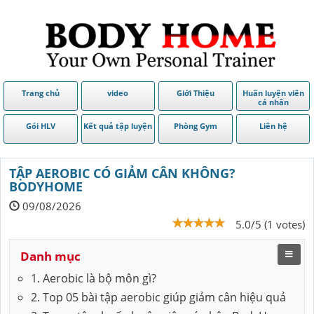
Trang chủ
video
Giới Thiệu
Huấn luyện viên
cá nhân
Gói HLV
Kết quả tập luyện
Phòng Gym
Liên hệ
TẬP AEROBIC CÓ GIẢM CÂN KHÔNG?
BODYHOME
09/08/2026
5.0/5 (1 votes)
Danh mục
1. Aerobic là bộ môn gì?
2. Top 05 bài tập aerobic giúp giảm cân hiệu quả