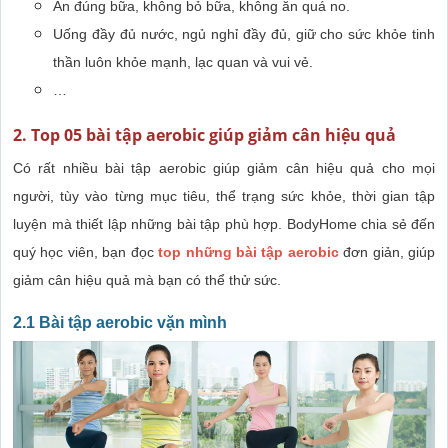
Ăn đúng bữa, không bỏ bữa, không ăn quá no.
Uống đầy đủ nước, ngủ nghỉ đầy đủ, giữ cho sức khỏe tinh
thần luôn khỏe mạnh, lạc quan và vui vẻ.
…
2. Top 05 bài tập aerobic giúp giảm cân hiệu quả
Có rất nhiều bài tập aerobic giúp giảm cân hiệu quả cho mọi
người, tùy vào từng mục tiêu, thể trạng sức khỏe, thời gian tập
luyện mà thiết lập những bài tập phù hợp. BodyHome chia sẻ đến
quý học viên, bạn đọc
top những bài tập aerobic
đơn giản, giúp
giảm cân hiệu quả mà bạn có thể thử sức.
2.1 Bài tập aerobic vặn mình