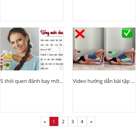
5 thói quen đánh bay mỡ bụng và nuôi dưỡng sức khỏe
Video hướng dẫn bài tập cơ Mông chuẩn 100%
«
1
2
3
4
»