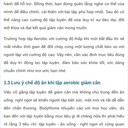
hành để hỗ trợ. Đồng thời, bạn đừng quên lắng nghe cơ thể của
mình để điều chỉnh, cải thiện với bài tập phù hợp nhất. Sau đó có
thể nâng cao cường độ tập luyện để vừa duy trì sự dẻo dại, đốt
mỡ thừa và đạt kết quả giảm cân mong muốn.
Trường hợp tập Aerobic với cường độ thấp khi mới bắt đầu thì sẽ
mất nhiều thời gian để đốt cháy cùng một lượng chất béo so với
người tập với cường độ cao. Vậy nên, cần xác định mục tiêu đúng
để duy trì động lực tập luyện, đảm bảo sức khỏe tốt, vóc dáng
chuẩn chỉnh như mơ ước bạn nhé.
1.3 Lưu ý chế độ ăn khi tập aerobic giảm cân
Việc cố gắng tập luyện để giảm cân mà không chú trọng đến ăn
uống, nghỉ ngơi sẽ khiến người tập kiệt sức, mệt mỏi và rất dễ dẫn
đến chấn thương. BodyHome khuyến cáo với mọi học viên, dù
bạn đến với tập luyện bằng mục tiêu gì đi chăng nữa thì phải hiểu
rõ rằng 3 tiêu chí: tập luyện - ăn uống - nghỉ ngơi vô cùng quan