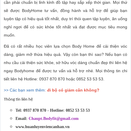
cần phải chuẩn bị lỉnh kỉnh đồ tập hay sắp xếp thời gian. Mọi thứ
sẽ được BodyHome tư vấn, đồng hành và hỗ trợ để giúp bạn
luyện tập có hiệu quả tốt nhất, duy trì thói quen tập luyện, ăn uống
nghỉ ngơi để có sức khỏe tốt nhất và đạt được mục tiêu mong
muốn.
Đã có rất nhiều học viên lựa chọn Body Home để cải thiện vóc
dáng, giảm mỡ thừa hiệu quả. Vậy còn bạn thì sao? Nếu bạn có
nhu cầu cải thiện sức khỏe, sở hữu vóc dáng chuẩn đẹp thì liên hệ
ngay Bodyhome để được tư vấn và hỗ trợ nhé. Mọi thông tin chi
tiết liên hệ Hotline: 0937 870 870 hoặc 0852 53 53 53.
>> Các bạn xem thêm:
đi bộ có giảm cân không
?
Thông tin liên hệ
Tel: 0937 870 870 - Hotline: 0852 53 53 53
Email:
Chaupt.Bodyfit@gmail.com
www.huanluyenviencanhan.vn