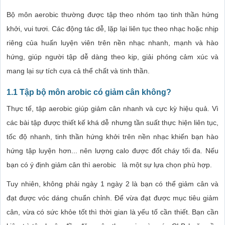
Bộ môn aerobic thường được tập theo nhóm tạo tinh thần hứng
khởi, vui tươi. Các động tác dễ, lặp lại liên tục theo nhạc hoặc nhịp
riêng của huấn luyện viên trên nền nhạc nhanh, mạnh và hào
hứng, giúp người tập dễ dàng theo kịp, giải phóng cảm xúc và
mang lại sự tích cựa cả thể chất và tinh thần.
1.1 Tập bộ môn arobic có giảm cân không?
Thực tế, tập aerobic giúp giảm cân nhanh và cực kỳ hiệu quả. Vì
các bài tập được thiết kế khá dễ nhưng tần suất thực hiện liên tục,
tốc độ nhanh, tinh thần hứng khởi trên nền nhạc khiến bạn hào
hứng tập luyện hơn... nên lượng calo được đốt cháy tối đa. Nếu
bạn có ý định giảm cân thì aerobic là một sự lựa chọn phù hợp.
Tuy nhiên, không phải ngày 1 ngày 2 là bạn có thể giảm cân và
đạt được vóc dáng chuẩn chỉnh. Để vừa đạt được mục tiêu giảm
cân, vừa có sức khỏe tốt thì thời gian là yếu tố cần thiết. Bạn cần