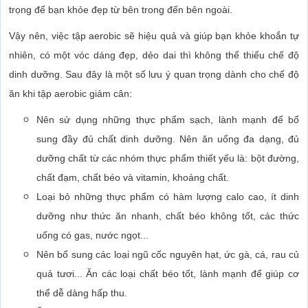
trọng để bạn khỏe đẹp từ bên trong đến bên ngoài.
Vậy nên, việc tập aerobic sẽ hiệu quả và giúp bạn khỏe khoắn tự
nhiên, có một vóc dáng đẹp, dẻo dai thì không thể thiếu chế độ
dinh dưỡng. Sau đây là một số lưu ý quan trọng dành cho chế độ
ăn khi tập aerobic giảm cân:
Nên sử dụng những thực phẩm sạch, lành mạnh để bổ
sung đầy đủ chất dinh dưỡng. Nên ăn uống đa dạng, đủ
dưỡng chất từ các nhóm thực phẩm thiết yếu là: bột đường,
chất đạm, chất béo và vitamin, khoáng chất.
Loại bỏ những thực phẩm có hàm lượng calo cao, ít dinh
dưỡng như thức ăn nhanh, chất béo không tốt, các thức
uống có gas, nước ngọt...
Nên bổ sung các loại ngũ cốc nguyên hạt, ức gà, cá, rau củ
quả tươi... Ăn các loại chất béo tốt, lành mạnh để giúp cơ
thể dễ dàng hấp thu.