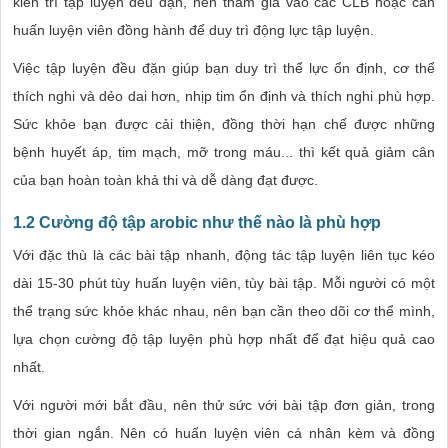
kiên trì tập luyện đều đặn, nên tham gia vào các CLB hoặc cần
huấn luyện viên đồng hành để duy trì động lực tập luyện.
Việc tập luyện đều đặn giúp bạn duy trì thể lực ổn định, cơ thể
thích nghi và dẻo dai hơn, nhịp tim ổn định và thích nghi phù hợp.
Sức khỏe bạn được cải thiện, đồng thời hạn chế được những
bệnh huyết áp, tim mạch, mỡ trong máu... thì kết quả giảm cân
của bạn hoàn toàn khả thi và dễ dàng đạt được.
1.2 Cường độ tập arobic như thế nào là phù hợp
Với đặc thù là các bài tập nhanh, động tác tập luyện liên tục kéo
dài 15-30 phút tùy huấn luyện viên, tùy bài tập. Mỗi người có một
thể trạng sức khỏe khác nhau, nên bạn cần theo dõi cơ thể mình,
lựa chọn cường độ tập luyện phù hợp nhất để đạt hiệu quả cao
nhất.
Với người mới bắt đầu, nên thử sức với bài tập đơn giản, trong
thời gian ngắn. Nên có huấn luyện viên cá nhân kèm và đồng