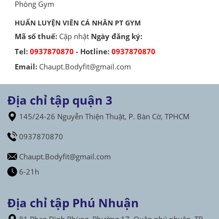
Phòng Gym
HUẤN LUYỆN VIÊN CÁ NHÂN PT GYM
Mã số thuế:
Cập nhật
Ngày đăng ký:
Tel:
0937870870
- Hotline:
0937870870
Email:
Chaupt.Bodyfit@gmail.com
Địa chỉ tập quận 3
145/24-26 Nguyễn Thiện Thuật, P. Bàn Cờ, TPHCM
0937870870
Chaupt.Bodyfit@gmail.com
6-21h
Địa chỉ tập Phú Nhuận
81 Phan Đình Phùng ,Phường 17 ,Quận phú nhuận ,TP