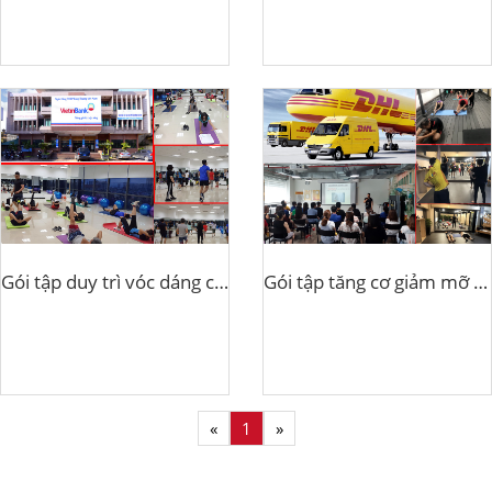
Gói tập duy trì vóc dáng cho NH Vietinbank
Gói tập tăng cơ giảm mỡ cho NVVP DHL
«
1
»