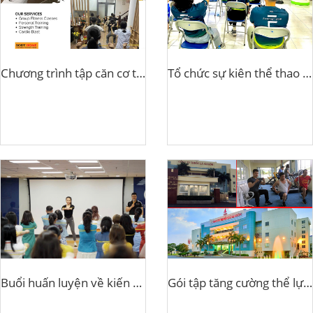
Chương trình tập căn cơ trị liệu 15 phút tại công ty cổ phần TCELL
Tổ chức sự kiên thể thao cho Cty Care Fod Việt Nam
Buổi huấn luyện về kiến thức thể hình công ty KYOWON THE ORM
Gói tập tăng cường thể lực cho Cty Thuốc Lá Sg