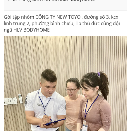
Gói tập nhóm CÔNG TY NEW TOYO , đường số 3, kcx
linh trung 2, phường bình chiểu, Tp thủ đức cùng đội
ngũ HLV BODYHOME