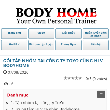
Trang chủ
video
Giới Thiệu
Huấn luyện viên
cá nhân
Gói HLV
Kết quả tập luyện
Phòng Gym
Liên hệ
GÓI TẬP NHÓM TẠI CÔNG TY TOYO CÙNG HLV
BODYHOME
07/08/2026
0/5 (0 votes)
- 6
Danh mục
1. Tập nhóm tại công ty ToYo
2. Trung tâm HLV cá nhân Bodyhome