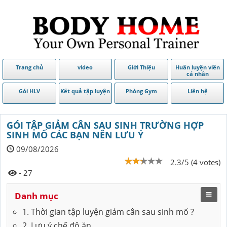
Trang chủ
video
Giới Thiệu
Huấn luyện viên
cá nhân
Gói HLV
Kết quả tập luyện
Phòng Gym
Liên hệ
GÓI TẬP GIẢM CÂN SAU SINH TRƯỜNG HỢP
SINH MỔ CÁC BẠN NÊN LƯU Ý
09/08/2026
2.3/5 (4 votes)
- 27
Danh mục
1. Thời gian tập luyện giảm cân sau sinh mổ ?
2. Lưu ý chế độ ăn