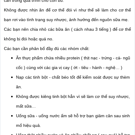
cân trong quá trình cho con bú. 
Không được nhịn ăn để cơ thể đói vì như thế sẽ làm cho cơ thể 
bạn rơi vào tình trạng suy nhược, ảnh hưởng đến nguôn sữa mẹ. 
Các bạn nên chia nhỏ các bữa ăn ( cách nhau 3 tiếng ) để cơ thể 
không bị đói hoặc quá no. 
Các bạn cần phân bổ đầy đủ các nhóm chất: 
Ăn thực phẩm chứa nhiều protein ( thịt nạc - trứng - cá- ngũ 
cốc ) cùng với các gia vị cay ( ớt - tiêu - hành - nghệ… ) 
Nạp các tinh bột - chất béo tốt để kiểm soát được sự thèm 
ăn. 
Không được kiêng tinh bột hẳn vì sẽ làm cơ thể suy nhược, 
mất sữa… 
Uống sữa - uống nước ấm sẽ hỗ trợ bạn giảm cân sau sinh 
mổ hiệu quả. 