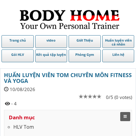
Trang chủ
video
Giới Thiệu
Huấn luyện viên
cá nhân
Gói HLV
Kết quả tập luyện
Phòng Gym
Liên hệ
HUẤN LUYỆN VIÊN TOM CHUYÊN MÔN FITNESS
VÀ YOGA
10/08/2026
0/5 (0 votes)
- 4
Danh mục
HLV Tom