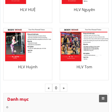
HLV HUỆ
HLV Nguyên
HLV Huỳnh
HLV Tom
«
0
»
Danh mục