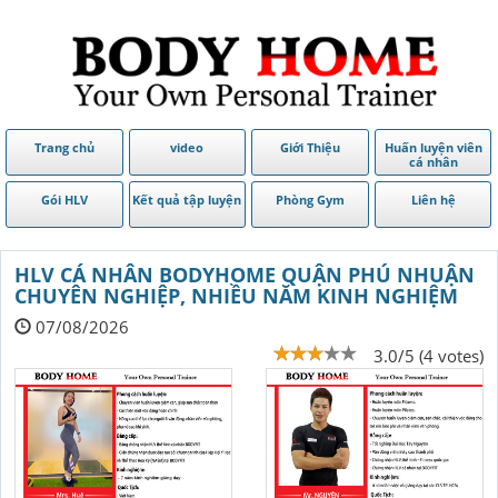
Trang chủ
video
Giới Thiệu
Huấn luyện viên
cá nhân
Gói HLV
Kết quả tập luyện
Phòng Gym
Liên hệ
HLV CÁ NHÂN BODYHOME QUẬN PHÚ NHUẬN
CHUYÊN NGHIỆP, NHIỀU NĂM KINH NGHIỆM
07/08/2026
3.0/5 (4 votes)