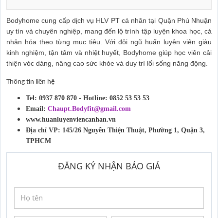
Bodyhome cung cấp dịch vụ HLV PT cá nhân tại Quận Phú Nhuận
uy tín và chuyên nghiệp, mang đến lộ trình tập luyện khoa học, cá
nhân hóa theo từng mục tiêu. Với đội ngũ huấn luyện viên giàu
kinh nghiệm, tận tâm và nhiệt huyết, Bodyhome giúp học viên cải
thiện vóc dáng, nâng cao sức khỏe và duy trì lối sống năng động.
Thông tin liên hệ
Tel: 0937 870 870 - Hotline: 0852 53 53 53
Email:
Chaupt.Bodyfit@gmail.com
www.huanluyenviencanhan.vn
Địa chỉ VP: 145/26 Nguyễn Thiện Thuật, Phường 1, Quận 3,
TPHCM
ĐĂNG KÝ NHẬN BÁO GIÁ