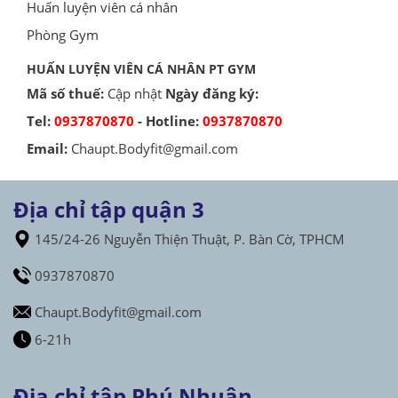
Huấn luyện viên cá nhân
Phòng Gym
HUẤN LUYỆN VIÊN CÁ NHÂN PT GYM
Mã số thuế:
Cập nhật
Ngày đăng ký:
Tel:
0937870870
- Hotline:
0937870870
Email:
Chaupt.Bodyfit@gmail.com
Địa chỉ tập quận 3
145/24-26 Nguyễn Thiện Thuật, P. Bàn Cờ, TPHCM
0937870870
Chaupt.Bodyfit@gmail.com
6-21h
Địa chỉ tập Phú Nhuận