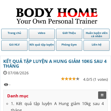
Trang chủ
video
Giới Thiệu
Huấn luyện viên
cá nhân
Gói HLV
Kết quả tập luyện
Phòng Gym
Liên hệ
KẾT QUẢ TẬP LUYỆN A HUNG GIẢM 10KG SAU 4
THÁNG
07/08/2026
4.0/5 (1 votes)
-
Danh mục
1. Kết quả tập luyện A Hung giảm 10kg sau 4
tháng