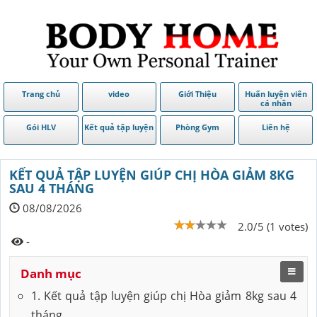
Trang chủ
video
Giới Thiệu
Huấn luyện viên
cá nhân
Gói HLV
Kết quả tập luyện
Phòng Gym
Liên hệ
KẾT QUẢ TẬP LUYỆN GIÚP CHỊ HÒA GIẢM 8KG
SAU 4 THÁNG
08/08/2026
2.0/5 (1 votes)
-
Danh mục
1. Kết quả tập luyện giúp chị Hòa giảm 8kg sau 4
tháng