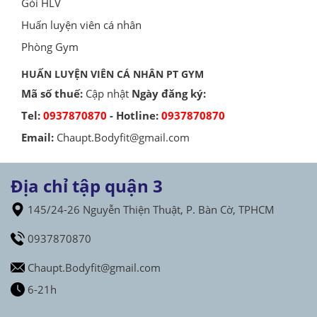
Gói HLV
Huấn luyện viên cá nhân
Phòng Gym
HUẤN LUYỆN VIÊN CÁ NHÂN PT GYM
Mã số thuế:
Cập nhật
Ngày đăng ký:
Tel:
0937870870
- Hotline:
0937870870
Email:
Chaupt.Bodyfit@gmail.com
Địa chỉ tập quận 3
145/24-26 Nguyễn Thiện Thuật, P. Bàn Cờ, TPHCM
0937870870
Chaupt.Bodyfit@gmail.com
6-21h